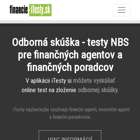
Odborná skúška - testy NBS
pre finančných agentov a
finančných poradcov
V aplikácii iTesty si
môžete vyskúšať
online test na zloženie
odbornej skúšky.
iTesty najčastejšie využívajú finanční agenti, investiční agenti
a finanční poradcovia.
VIAC INFORMÁCIÍ