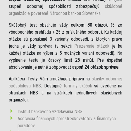
stupeň odbornej spôsobilosti zabezpečujú
skúšobné
organizácie poverené Národnou bankou Slovenska
.
Skúšobný test obsahuje vždy
celkom 30 otázok
(5 zo
všeobecného prehľadu + 25 z príslušného odboru). Ku každej
otázke sú ponúkané 3 varianty odpovedí, z ktorých práve
jedna je vždy správna (v sekcii
Prezeranie otázok
je ku
každej otázke na výber z 5 možných variant odpovedí). Na
vyplnenie testu je časový
limit 25 minút
. Pre úspešné
absolvovanie je nutné zobpovedať
aspoň 24 otázok správne
.
Aplikácia iTesty Vám umožňuje prípravu na
skúšky odbornej
spôsobilosti NBS
. Dostupné
termíny skúšok
sú uvedené na
stránkach NBS a na stránkach jednotlivých skúšobných
organizácií:
Inštitút bankového vzdelávania NBS
Asociácia finančných sprostredkovateľov a finančných
poradcov