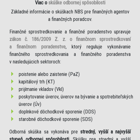
Viac o
skúške odbornej spôsobilosti
Základné informácie o skúškach NBS pre finančných agentov
a finančných poradcov.
Finančné sprostredkovanie a finančné poradenstvo upravuje
zákon č. 186/2009 Z. z. o finančnom sprostredkovaní
a finančnom poradenstve
, ktorý reguluje vykonávanie
finančného sprostredkovania a finančného poradenstva
v nasledujúcich sektoroch:
poistenie alebo zaistenie (PaZ)
kapitálový trh (KT)
prijímanie vkladov (Vkl)
poskytovanie úverov, úverov na bývanie a spotrebiteľských
úverov (Úv)
doplnkové dôchodkové sporenie (DDS)
starobné dôchodkové sporenie (SDS)
Odborná skúška sa vykonáva pre
stredný, vyšší a najvyšší
stupeň odbornej spôsobilosti
. Skúšku pre stredný a vyšší