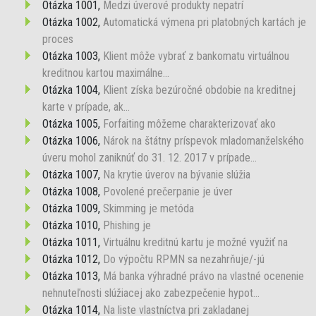
Otázka 1001,
Medzi úverové produkty nepatrí
Otázka 1002,
Automatická výmena pri platobných kartách je
proces
Otázka 1003,
Klient môže vybrať z bankomatu virtuálnou
kreditnou kartou maximálne...
Otázka 1004,
Klient získa bezúročné obdobie na kreditnej
karte v prípade, ak...
Otázka 1005,
Forfaiting môžeme charakterizovať ako
Otázka 1006,
Nárok na štátny príspevok mladomanželského
úveru mohol zaniknúť do 31. 12. 2017 v prípade...
Otázka 1007,
Na krytie úverov na bývanie slúžia
Otázka 1008,
Povolené prečerpanie je úver
Otázka 1009,
Skimming je metóda
Otázka 1010,
Phishing je
Otázka 1011,
Virtuálnu kreditnú kartu je možné využiť na
Otázka 1012,
Do výpočtu RPMN sa nezahrňuje/-jú
Otázka 1013,
Má banka výhradné právo na vlastné ocenenie
nehnuteľnosti slúžiacej ako zabezpečenie hypot...
Otázka 1014,
Na liste vlastníctva pri zakladanej