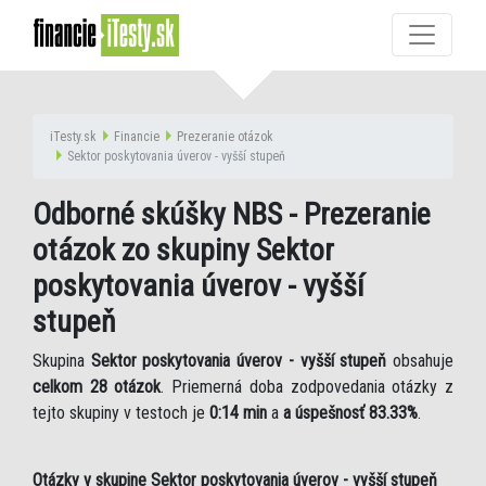
iTesty.sk
Financie
Prezeranie otázok
Sektor poskytovania úverov - vyšší stupeň
Odborné skúšky NBS - Prezeranie
otázok zo skupiny Sektor
poskytovania úverov - vyšší
stupeň
Skupina
Sektor poskytovania úverov - vyšší stupeň
obsahuje
celkom 28 otázok
. Priemerná doba zodpovedania otázky z
tejto skupiny v testoch je
0:14 min
a
a úspešnosť 83.33%
.
Otázky v skupine Sektor poskytovania úverov - vyšší stupeň