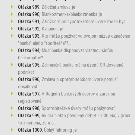
Otázka 989,
Záložná zmluva je
Otázka 990,
Blankozmenka/biankozmenka je
Otázka 991,
Záložcom pri hypotekárnom úvere môže byť
Otázka 992,
Kvitancia je
Otázka 993,
Kto môže používať vo svojom názve označenie
"banka" alebo "sporiteľňa"?...
Otázka 994,
Musí banka disponovať vlastnou sieťou
bankomatov?
Otázka 995,
Zahraničná banka má na území SR dovolené
podnikať
Otázka 996,
Zmluva o spotrebiteľskom úvere nemusí
obsahovať
Otázka 997,
V Registri bankových úverov a záruk sú
registrované
Otázka 998,
Spotrebiteľské úvery môžu poskytovať
Otázka 999,
Ak má niekto povolený debet 1 000 eur, v praxi
to znamená, že má...
Otázka 1000,
Úplný faktoring je