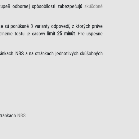
stupeň odbornej spôsobilosti zabezpečujú
skúšobné
e sú ponúkané 3 varianty odpovedí, z ktorých práve
plnenie testu je časový
limit 25 minút
. Pre úspešné
ánkach NBS a na stránkach jednotlivých skúšobných
tránkach
NBS
.