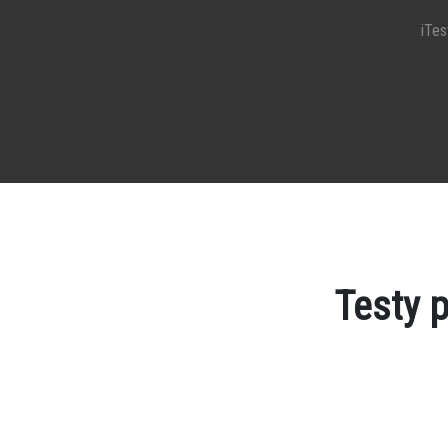
iTest
Testy 