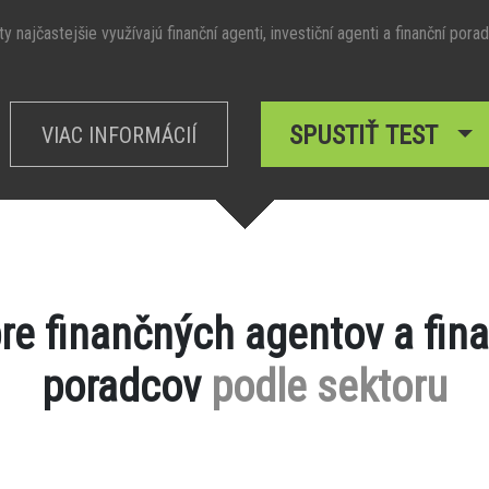
y najčastejšie využívajú finanční agenti, investiční agenti a finanční porad
SPUSTIŤ TEST
VIAC INFORMÁCIÍ
pre finančných agentov a fin
poradcov
podle sektoru