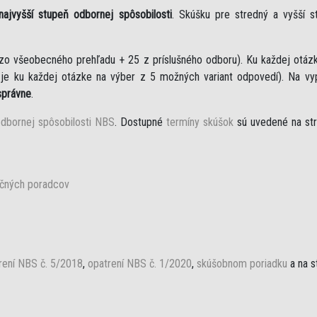
 najvyšší stupeň odbornej spôsobilosti
. Skúšku pre stredný a vyšší 
zo všeobecného prehľadu + 25 z príslušného odboru). Ku každej otázk
je ku každej otázke na výber z 5 možných variant odpovedí). Na vy
správne
.
dbornej spôsobilosti NBS
. Dostupné
termíny skúšok
sú uvedené na str
nčných poradcov
rení NBS č. 5/2018
,
opatrení NBS č. 1/2020
,
skúšobnom poriadku
a na s