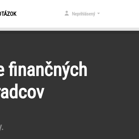
OTÁZOK
Neprihlásený
e finančných
radcov
.