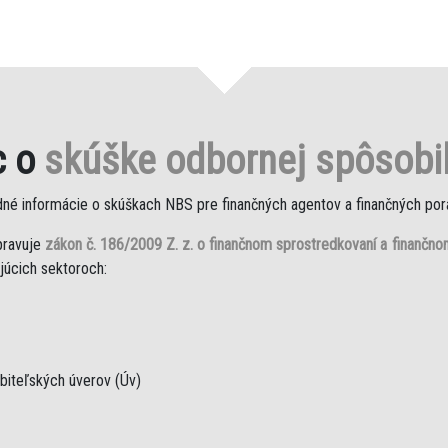
c o
skúške odbornej spôsobil
dné informácie o skúškach NBS pre finančných agentov a finančných por
pravuje
zákon č. 186/2009 Z. z. o finančnom sprostredkovaní a finančn
júcich sektoroch:
ebiteľských úverov (Úv)