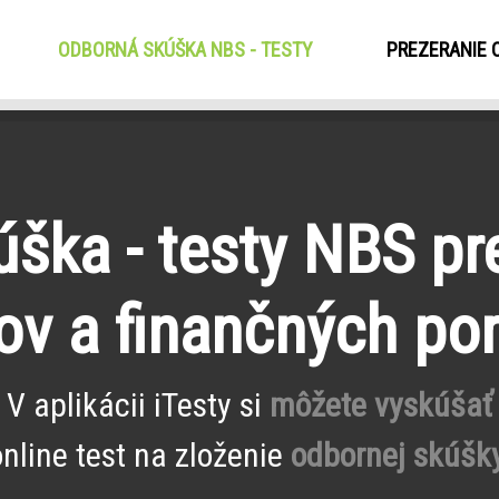
ODBORNÁ SKÚŠKA NBS - TESTY
(CURRENT)
PREZERANIE 
ška - testy NBS pr
ov a finančných po
V aplikácii iTesty si
môžete vyskúšať
online test na zloženie
odbornej skúšky