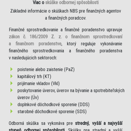
Viac o
skúške odbornej spôsobilosti
Základné informácie o skúškach NBS pre finančných agentov
a finančných poradcov.
Finančné sprostredkovanie a finančné poradenstvo upravuje
zákon č. 186/2009 Z. z. o finančnom sprostredkovaní
a finančnom poradenstve
, ktorý reguluje vykonávanie
finančného sprostredkovania a finančného poradenstva
v nasledujúcich sektoroch:
poistenie alebo zaistenie (PaZ)
kapitálový trh (KT)
prijímanie vkladov (Vkl)
poskytovanie úverov, úverov na bývanie a spotrebiteľských
úverov (Úv)
doplnkové dôchodkové sporenie (DDS)
starobné dôchodkové sporenie (SDS)
Odborná skúška sa vykonáva pre
stredný, vyšší a najvyšší
stupeň odbornej spôsobilosti
. Skúšku pre stredný a vyšší