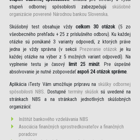
stupeň odbornej spôsobilosti zabezpečujú
skúšobné
organizácie poverené Národnou bankou Slovenska
.
Skúšobný test obsahuje vždy
celkom 30 otázok
(5 zo
všeobecného prehľadu + 25 z príslušného odboru). Ku každej
otázke sú ponúkané 3 varianty odpovedí, z ktorých práve
jedna je vždy správna (v sekcii
Prezeranie otázok
je ku
každej otázke na výber z 5 možných variant odpovedí). Na
vyplnenie testu je časový
limit 25 minút
. Pre úspešné
absolvovanie je nutné zobpovedať
aspoň 24 otázok správne
.
Aplikácia iTesty Vám umožňuje prípravu na
skúšky odbornej
spôsobilosti NBS
. Dostupné
termíny skúšok
sú uvedené na
stránkach NBS a na stránkach jednotlivých skúšobných
organizácií:
Inštitút bankového vzdelávania NBS
Asociácia finančných sprostredkovateľov a finančných
poradcov