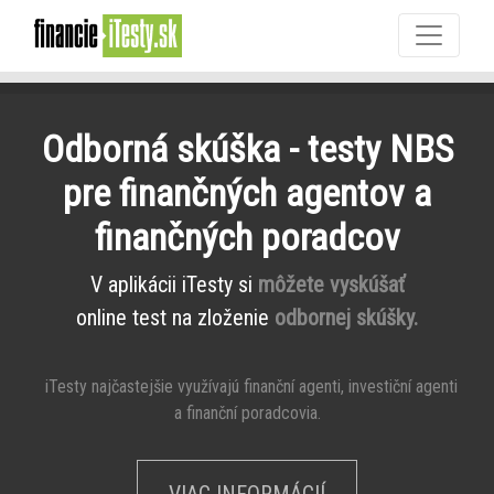
Odborná skúška - testy NBS
pre finančných agentov a
finančných poradcov
V aplikácii iTesty si
môžete vyskúšať
online test na zloženie
odbornej skúšky.
iTesty najčastejšie využívajú finanční agenti, investiční agenti
a finanční poradcovia.
VIAC INFORMÁCIÍ