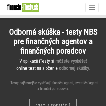
Odborná skúška - testy NBS
pre finančných agentov a
finančných poradcov
V aplikácii iTesty si
môžete vyskúšať
online test na zloženie
odbornej skúšky.
iTesty najčastejšie využívajú finanční agenti, investiční agenti
a finanční poradcovia.
VIAC INFORMÁCIÍ