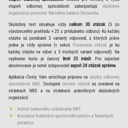
stupeň odbornej spôsobilosti zabezpečujú
skúšobné
organizácie poverené Národnou bankou Slovenska
.
Skúšobný test obsahuje vždy
celkom 30 otázok
(5 zo
všeobecného prehľadu + 25 z príslušného odboru). Ku každej
otázke sú ponúkané 3 varianty odpovedí, z ktorých práve
jedna je vždy správna (v sekcii
Prezeranie otázok
je ku
každej otázke na výber z 5 možných variant odpovedí). Na
vyplnenie testu je časový
limit 25 minút
. Pre úspešné
absolvovanie je nutné zobpovedať
aspoň 24 otázok správne
.
Aplikácia iTesty Vám umožňuje prípravu na
skúšky odbornej
spôsobilosti NBS
. Dostupné
termíny skúšok
sú uvedené na
stránkach NBS a na stránkach jednotlivých skúšobných
organizácií:
Inštitút bankového vzdelávania NBS
Asociácia finančných sprostredkovateľov a finančných
poradcov