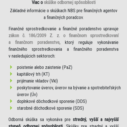
Viac o
skúške odbornej spôsobilosti
Základné informácie o skúškach NBS pre finančných agentov
a finančných poradcov.
Finančné sprostredkovanie a finančné poradenstvo upravuje
zákon č. 186/2009 Z. z. o finančnom sprostredkovaní
a finančnom poradenstve
, ktorý reguluje vykonávanie
finančného sprostredkovania a finančného poradenstva
v nasledujúcich sektoroch:
poistenie alebo zaistenie (PaZ)
kapitálový trh (KT)
prijímanie vkladov (Vkl)
poskytovanie úverov, úverov na bývanie a spotrebiteľských
úverov (Úv)
doplnkové dôchodkové sporenie (DDS)
starobné dôchodkové sporenie (SDS)
Odborná skúška sa vykonáva pre
stredný, vyšší a najvyšší
stupeň odbornej spôsobilosti
. Skúšku pre stredný a vyšší