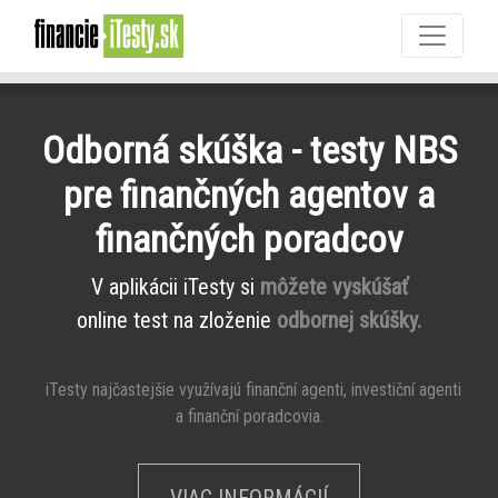
Odborná skúška - testy NBS
pre finančných agentov a
finančných poradcov
V aplikácii iTesty si
môžete vyskúšať
online test na zloženie
odbornej skúšky.
iTesty najčastejšie využívajú finanční agenti, investiční agenti
a finanční poradcovia.
VIAC INFORMÁCIÍ