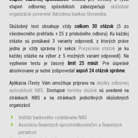
stupeň odbornej spôsobilosti zabezpečujú
skúšobné
organizácie poverené Národnou bankou Slovenska
.
Skúšobný test obsahuje vždy
celkom 30 otázok
(5 zo
všeobecného prehľadu + 25 z príslušného odboru). Ku každej
otázke sú ponúkané 3 varianty odpovedí, z ktorých práve
jedna je vždy správna (v sekcii
Prezeranie otázok
je ku
každej otázke na výber z 5 možných variant odpovedí). Na
vyplnenie testu je časový
limit 25 minút
. Pre úspešné
absolvovanie je nutné zobpovedať
aspoň 24 otázok správne
.
Aplikácia iTesty Vám umožňuje prípravu na
skúšky odbornej
spôsobilosti NBS
. Dostupné
termíny skúšok
sú uvedené na
stránkach NBS a na stránkach jednotlivých skúšobných
organizácií:
Inštitút bankového vzdelávania NBS
Asociácia finančných sprostredkovateľov a finančných
poradcov