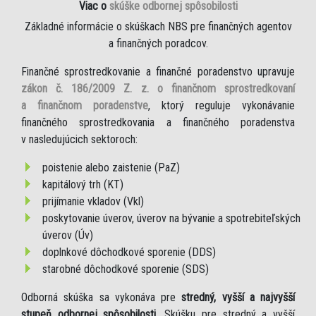
Viac o
skúške odbornej spôsobilosti
Základné informácie o skúškach NBS pre finančných agentov
a finančných poradcov.
Finančné sprostredkovanie a finančné poradenstvo upravuje
zákon č. 186/2009 Z. z. o finančnom sprostredkovaní
a finančnom poradenstve
, ktorý reguluje vykonávanie
finančného sprostredkovania a finančného poradenstva
v nasledujúcich sektoroch:
poistenie alebo zaistenie (PaZ)
kapitálový trh (KT)
prijímanie vkladov (Vkl)
poskytovanie úverov, úverov na bývanie a spotrebiteľských
úverov (Úv)
doplnkové dôchodkové sporenie (DDS)
starobné dôchodkové sporenie (SDS)
Odborná skúška sa vykonáva pre
stredný, vyšší a najvyšší
stupeň odbornej spôsobilosti
. Skúšku pre stredný a vyšší