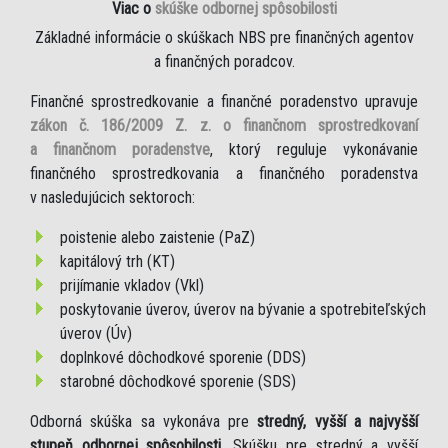
Viac o
skúške odbornej spôsobilosti
Základné informácie o skúškach NBS pre finančných agentov
a finančných poradcov.
Finančné sprostredkovanie a finančné poradenstvo upravuje
zákon č. 186/2009 Z. z. o finančnom sprostredkovaní
a finančnom poradenstve
, ktorý reguluje vykonávanie
finančného sprostredkovania a finančného poradenstva
v nasledujúcich sektoroch:
poistenie alebo zaistenie (PaZ)
kapitálový trh (KT)
prijímanie vkladov (Vkl)
poskytovanie úverov, úverov na bývanie a spotrebiteľských
úverov (Úv)
doplnkové dôchodkové sporenie (DDS)
starobné dôchodkové sporenie (SDS)
Odborná skúška sa vykonáva pre
stredný, vyšší a najvyšší
stupeň odbornej spôsobilosti
. Skúšku pre stredný a vyšší