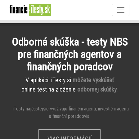
Odborná skúška - testy NBS
pre finančných agentov a
finančných poradcov
V aplikácii iTesty si
môžete vyskúšať
online test na zloženie
odbornej skúšky.
iTesty najčastejšie využívajú finanční agenti, investiční agenti
a finanční poradcovia.
VIAC INFORMÁCIÍ