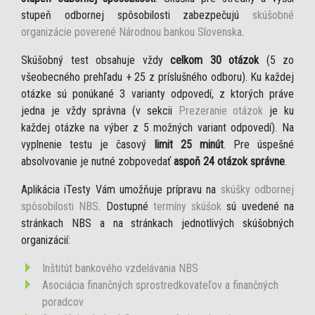
stupeň odbornej spôsobilosti zabezpečujú
skúšobné
organizácie poverené Národnou bankou Slovenska
.
Skúšobný test obsahuje vždy
celkom 30 otázok
(5 zo
všeobecného prehľadu + 25 z príslušného odboru). Ku každej
otázke sú ponúkané 3 varianty odpovedí, z ktorých práve
jedna je vždy správna (v sekcii
Prezeranie otázok
je ku
každej otázke na výber z 5 možných variant odpovedí). Na
vyplnenie testu je časový
limit 25 minút
. Pre úspešné
absolvovanie je nutné zobpovedať
aspoň 24 otázok správne
.
Aplikácia iTesty Vám umožňuje prípravu na
skúšky odbornej
spôsobilosti NBS
. Dostupné
termíny skúšok
sú uvedené na
stránkach NBS a na stránkach jednotlivých skúšobných
organizácií:
Inštitút bankového vzdelávania NBS
Asociácia finančných sprostredkovateľov a finančných
poradcov