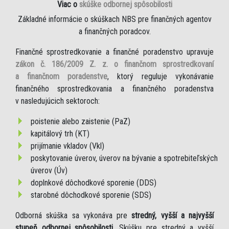
Viac o
skúške odbornej spôsobilosti
Základné informácie o skúškach NBS pre finančných agentov
a finančných poradcov.
Finančné sprostredkovanie a finančné poradenstvo upravuje
zákon č. 186/2009 Z. z. o finančnom sprostredkovaní
a finančnom poradenstve
, ktorý reguluje vykonávanie
finančného sprostredkovania a finančného poradenstva
v nasledujúcich sektoroch:
poistenie alebo zaistenie (PaZ)
kapitálový trh (KT)
prijímanie vkladov (Vkl)
poskytovanie úverov, úverov na bývanie a spotrebiteľských
úverov (Úv)
doplnkové dôchodkové sporenie (DDS)
starobné dôchodkové sporenie (SDS)
Odborná skúška sa vykonáva pre
stredný, vyšší a najvyšší
stupeň odbornej spôsobilosti
. Skúšku pre stredný a vyšší