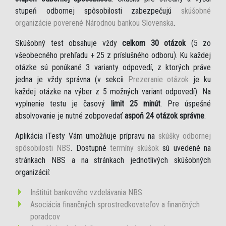
stupeň odbornej spôsobilosti zabezpečujú
skúšobné
organizácie poverené Národnou bankou Slovenska
.
Skúšobný test obsahuje vždy
celkom 30 otázok
(5 zo
všeobecného prehľadu + 25 z príslušného odboru). Ku každej
otázke sú ponúkané 3 varianty odpovedí, z ktorých práve
jedna je vždy správna (v sekcii
Prezeranie otázok
je ku
každej otázke na výber z 5 možných variant odpovedí). Na
vyplnenie testu je časový
limit 25 minút
. Pre úspešné
absolvovanie je nutné zobpovedať
aspoň 24 otázok správne
.
Aplikácia iTesty Vám umožňuje prípravu na
skúšky odbornej
spôsobilosti NBS
. Dostupné
termíny skúšok
sú uvedené na
stránkach NBS a na stránkach jednotlivých skúšobných
organizácií:
Inštitút bankového vzdelávania NBS
Asociácia finančných sprostredkovateľov a finančných
poradcov