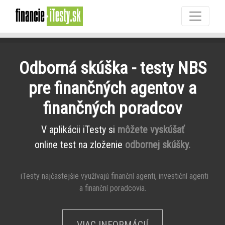
Odborná skúška - testy NBS
pre finančných agentov a
finančných poradcov
V aplikácii iTesty si
môžete vyskúšať
online test na zloženie
odbornej skúšky.
iTesty najčastejšie využívajú finanční agenti, investiční agenti
a finanční poradcovia.
VIAC INFORMÁCIÍ