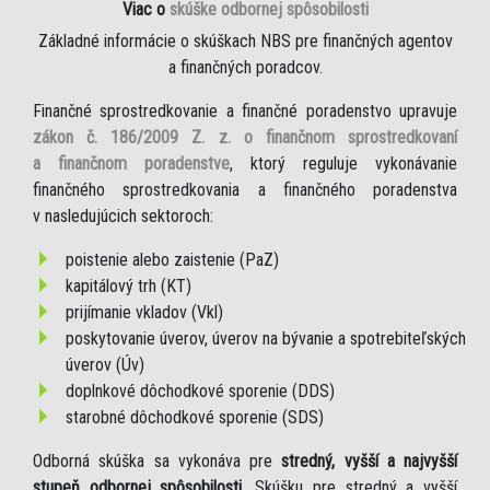
Viac o
skúške odbornej spôsobilosti
Základné informácie o skúškach NBS pre finančných agentov
a finančných poradcov.
Finančné sprostredkovanie a finančné poradenstvo upravuje
zákon č. 186/2009 Z. z. o finančnom sprostredkovaní
a finančnom poradenstve
, ktorý reguluje vykonávanie
finančného sprostredkovania a finančného poradenstva
v nasledujúcich sektoroch:
poistenie alebo zaistenie (PaZ)
kapitálový trh (KT)
prijímanie vkladov (Vkl)
poskytovanie úverov, úverov na bývanie a spotrebiteľských
úverov (Úv)
doplnkové dôchodkové sporenie (DDS)
starobné dôchodkové sporenie (SDS)
Odborná skúška sa vykonáva pre
stredný, vyšší a najvyšší
stupeň odbornej spôsobilosti
. Skúšku pre stredný a vyšší