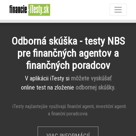
Odborná skúška - testy NBS
pre finančných agentov a
finančných poradcov
V aplikácii iTesty si
môžete vyskúšať
online test na zloženie
odbornej skúšky.
iTesty najčastejšie využívajú finanční agenti, investiční agenti
a finanční poradcovia.
VIAC INFORMÁCIÍ