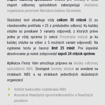
stupeň odbornej spôsobilosti zabezpečujú
skúšobné
organizácie poverené Národnou bankou Slovenska
.
Skúšobný test obsahuje vždy
celkom 30 otázok
(5 zo
všeobecného prehľadu + 25 z príslušného odboru). Ku každej
otázke sú ponúkané 3 varianty odpovedí, z ktorých práve
jedna je vždy správna (v sekcii
Prezeranie otázok
je ku
každej otázke na výber z 5 možných variant odpovedí). Na
vyplnenie testu je časový
limit 25 minút
. Pre úspešné
absolvovanie je nutné zobpovedať
aspoň 24 otázok správne
.
Aplikácia iTesty Vám umožňuje prípravu na
skúšky odbornej
spôsobilosti NBS
. Dostupné
termíny skúšok
sú uvedené na
stránkach NBS a na stránkach jednotlivých skúšobných
organizácií:
Inštitút bankového vzdelávania NBS
Asociácia finančných sprostredkovateľov a finančných
poradcov