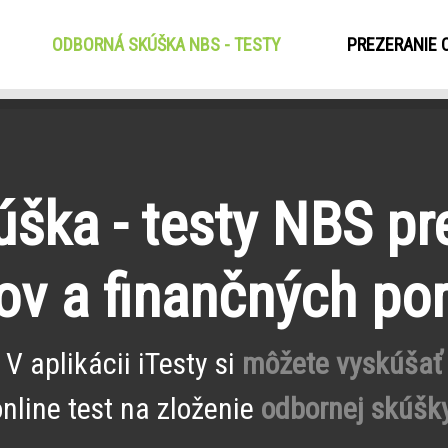
ODBORNÁ SKÚŠKA NBS - TESTY
(CURRENT)
PREZERANIE 
ška - testy NBS pr
ov a finančných po
V aplikácii iTesty si
môžete vyskúšať
online test na zloženie
odbornej skúšky