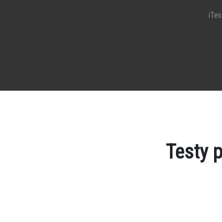
iTest
Testy 