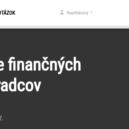
OTÁZOK
Neprihlásený
e finančných
radcov
.