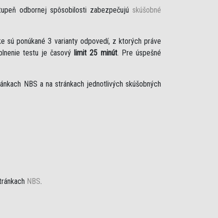
stupeň odbornej spôsobilosti zabezpečujú
skúšobné
e sú ponúkané 3 varianty odpovedí, z ktorých práve
plnenie testu je časový
limit 25 minút
. Pre úspešné
ánkach NBS a na stránkach jednotlivých skúšobných
tránkach
NBS
.