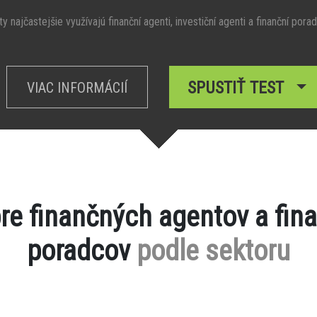
y najčastejšie využívajú finanční agenti, investiční agenti a finanční porad
SPUSTIŤ TEST
VIAC INFORMÁCIÍ
pre finančných agentov a fin
poradcov
podle sektoru