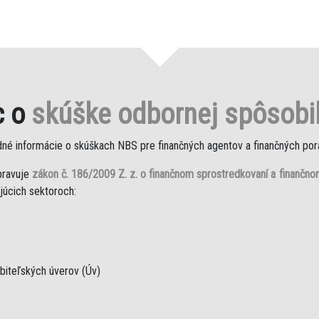
c o
skúške odbornej spôsobil
dné informácie o skúškach NBS pre finančných agentov a finančných por
pravuje
zákon č. 186/2009 Z. z. o finančnom sprostredkovaní a finančn
júcich sektoroch:
ebiteľských úverov (Úv)