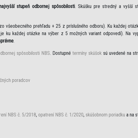
 najvyšší stupeň odbornej spôsobilosti
. Skúšku pre stredný a vyšší 
zo všeobecného prehľadu + 25 z príslušného odboru). Ku každej otázk
je ku každej otázke na výber z 5 možných variant odpovedí). Na vy
správne
.
dbornej spôsobilosti NBS
. Dostupné
termíny skúšok
sú uvedené na str
nčných poradcov
rení NBS č. 5/2018
,
opatrení NBS č. 1/2020
,
skúšobnom poriadku
a na s